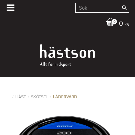
0
KR
HÄST
SKÖTSEL
LÄDERVÅRD