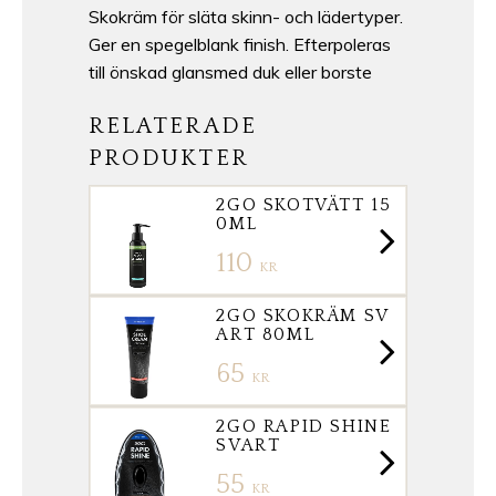
Skokräm för släta skinn- och lädertyper.
Ger en spegelblank finish. Efterpoleras
till önskad glansmed duk eller borste
RELATERADE
PRODUKTER
2GO SKOTVÄTT 15
0ML
110
KR
2GO SKOKRÄM SV
ART 80ML
65
KR
2GO RAPID SHINE
SVART
55
KR