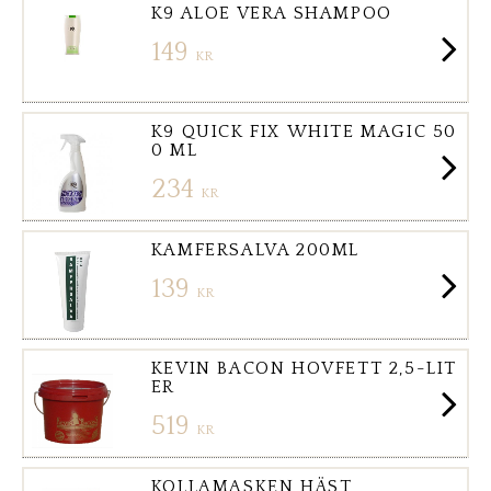
K9 ALOE VERA SHAMPOO
149
KR
K9 QUICK FIX WHITE MAGIC 50
0 ML
234
KR
KAMFERSALVA 200ML
139
KR
KEVIN BACON HOVFETT 2,5-LIT
ER
519
KR
KOLLAMASKEN HÄST