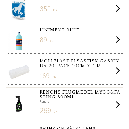
359
KR
LINIMENT BLUE
89
KR
MOLLELAST ELSASTISK GASBIN
DA 20-PACK 10CM X 4 M
169
KR
RENONS FLUGMEDEL MYGG&FÄ
STING 500ML
Renons
259
KR
SHINE ON PÄLSGLANS