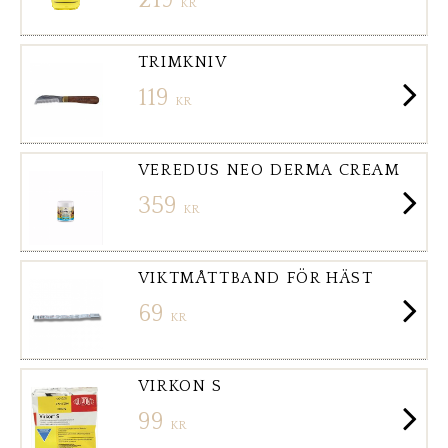
219
KR
TRIMKNIV
119
KR
VEREDUS NEO DERMA CREAM
359
KR
VIKTMÅTTBAND FÖR HÄST
69
KR
VIRKON S
99
KR