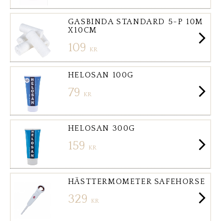
GASBINDA STANDARD 5-P 10M
X10CM
109
KR
HELOSAN 100G
79
KR
HELOSAN 300G
159
KR
HÄSTTERMOMETER SAFEHORSE
329
KR