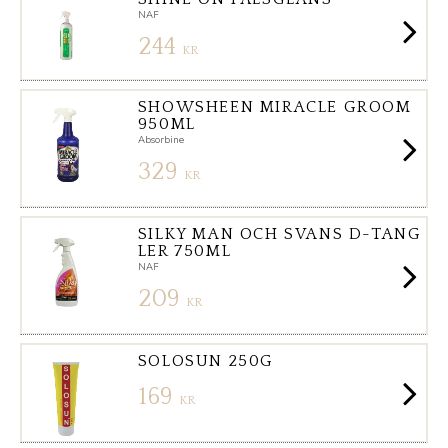
NAF
244
KR
SHOWSHEEN MIRACLE GROOM
950ML
Absorbine
329
KR
SILKY MAN OCH SVANS D-TANG
LER 750ML
NAF
209
KR
SOLOSUN 250G
169
KR