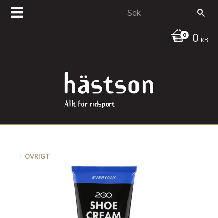
0
KR
ÖVRIGT