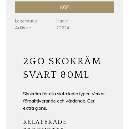
KÖP
Lagerstatus
I lager
Artikelnr
23624
2GO SKOKRÄM
SVART 80ML
Skokräm för alla släta lädertyper. Verkar
färgaktiverande och vårdande. Ger
extra glans.
RELATERADE