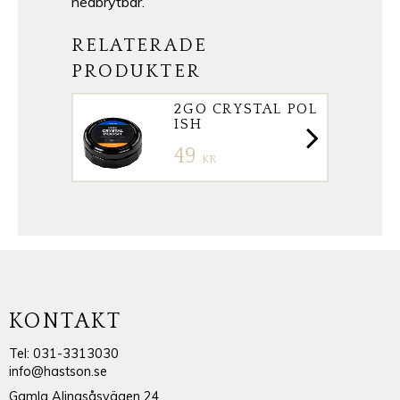
nedbrytbar.
RELATERADE
PRODUKTER
2GO CRYSTAL POL
ISH
49
KR
KONTAKT
Tel: 031-3313030
info@hastson.se
Gamla Alingsåsvägen 24