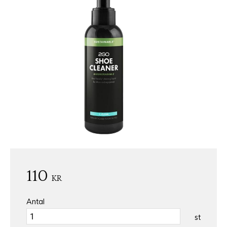
110
KR
Antal
st