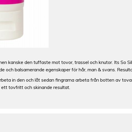
en kanske den tuffaste mot tovor, trassel och knutor. Its So Sil
de och balsamerande egenskaper för hår, man & svans. Resultate
. Arbeta in den och låt sedan fingrarna arbeta från botten av tov
tt tovfritt och skinande resultat.