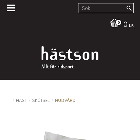
0
KR
HÄST
SKÖTSEL
HUDVÅRD