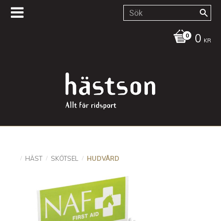
0
KR
HÄST
SKÖTSEL
HUDVÅRD