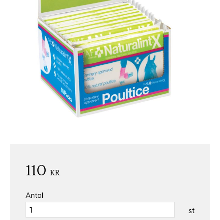
110
KR
Antal
st