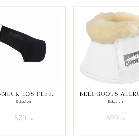
ZIP-NECK LÖS FLEECE-HALS
Eskadron
Eskadron
629
599
KR
KR