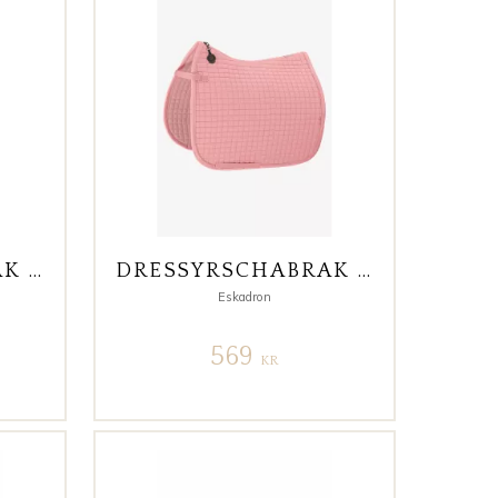
DRESSYRSCHABRAK COTTON HERITAGE MARIN
DRESSYRSCHABRAK COTTON PLATINUM 25 ROSA FULL
Eskadron
569
KR