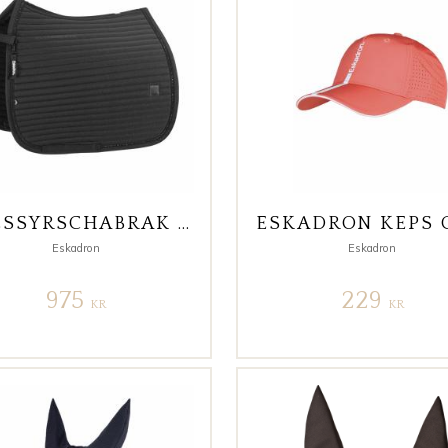
DRESSYRSCHABRAK SPARKLE CHRYSTAL DYNAMIC SVART FULL
Eskadron
Eskadron
975
229
KR
KR