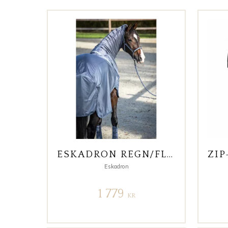
ESKADRON REGN/FLUGTÄCKE
Eskadron
1 779
KR