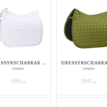
DRESSYRSCHABRAK CLASSIC COTTON SPORTS VIT
Eskadron
Eskadron
599
599
KR
KR