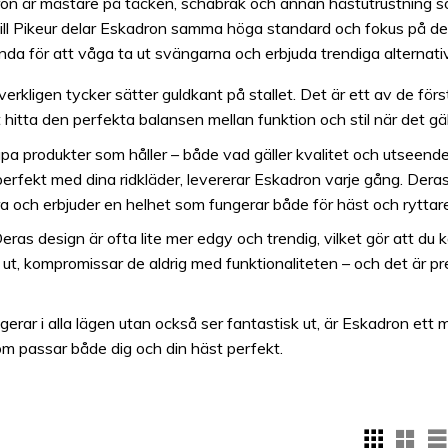
on är mästare på täcken, schabrak och annan hästutrustning som
ll Pikeur delar Eskadron samma höga standard och fokus på deta
da för att våga ta ut svängarna och erbjuda trendiga alternativ f
rkligen tycker sätter guldkant på stallet. Det är ett av de först
 hitta den perfekta balansen mellan funktion och stil när det gäl
apa produkter som håller – både vad gäller kvalitet och utseend
rfekt med dina ridkläder, levererar Eskadron varje gång. Deras k
a och erbjuder en helhet som fungerar både för häst och ryttare
ras design är ofta lite mer edgy och trendig, vilket gör att du 
 kompromissar de aldrig med funktionaliteten – och det är preci
gerar i alla lägen utan också ser fantastisk ut, är Eskadron et
 som passar både dig och din häst perfekt.