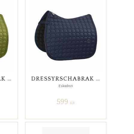
DRESSYRSCHABRAK COTTON GLITTER PLATINUM 24 FULL GRÖN
DRESSYRSCHABRAK COTTON GLITTER PLATINUM 24 MARIN
Eskadron
599
KR