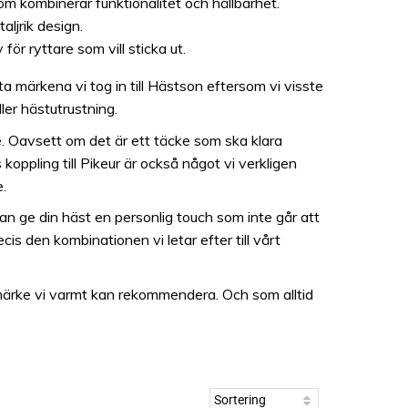
 kombinerar funktionalitet och hållbarhet.
ljrik design.
ör ryttare som vill sticka ut.
a märkena vi tog in till Hästson eftersom vi visste
ler hästutrustning.
e. Oavsett om det är ett täcke som ska klara
oppling till Pikeur är också något vi verkligen
.
kan ge din häst en personlig touch som inte går att
s den kombinationen vi letar efter till vårt
t märke vi varmt kan rekommendera. Och som alltid