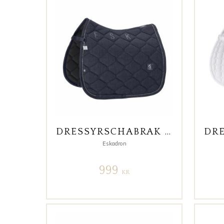
DRESSYRSCHABRAK BOUCLE´ CRYSTAL CLASSIC SPORTS OCEAN
Eskadron
999
KR