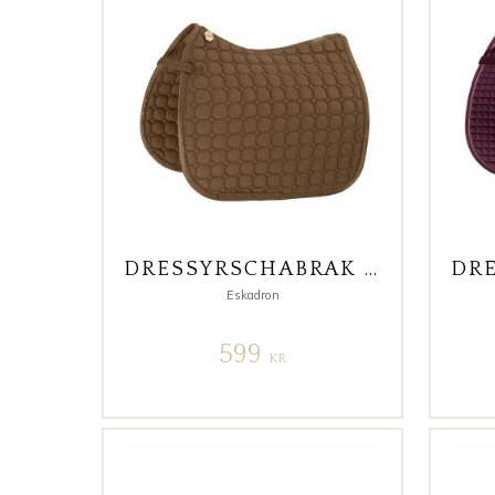
DRESSYRSCHABRAK COTTON HERITAGE 24/25 ALMOND
Eskadron
599
KR