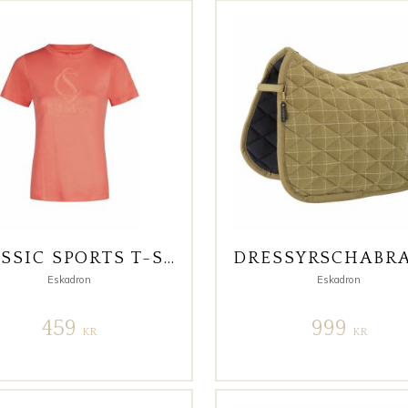
CLASSIC SPORTS T-SHIRT
Eskadron
Eskadron
459
999
KR
KR