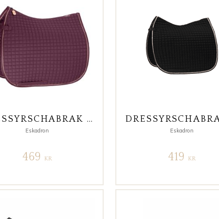
DRESSYRSCHABRAK COTTON HERITAGE CASSIS
Eskadron
Eskadron
469
419
KR
KR