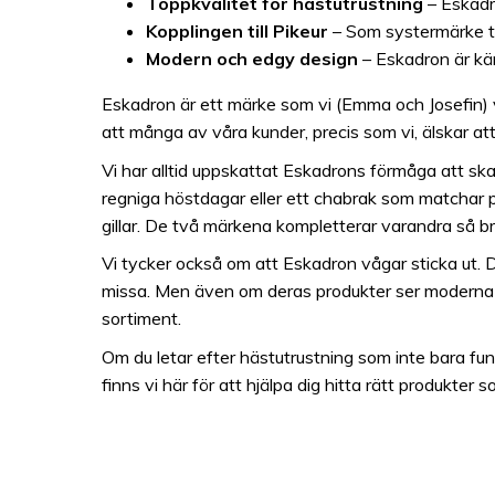
Toppkvalitet för hästutrustning
– Eskadr
Kopplingen till Pikeur
– Som systermärke ti
Modern och edgy design
– Eskadron är kän
Eskadron är ett märke som vi (Emma och Josefin) ve
att många av våra kunder, precis som vi, älskar att
Vi har alltid uppskattat Eskadrons förmåga att sk
regniga höstdagar eller ett chabrak som matchar pe
gillar. De två märkena kompletterar varandra så br
Vi tycker också om att Eskadron vågar sticka ut. De
missa. Men även om deras produkter ser moderna ut,
sortiment.
Om du letar efter hästutrustning som inte bara fun
finns vi här för att hjälpa dig hitta rätt produkter