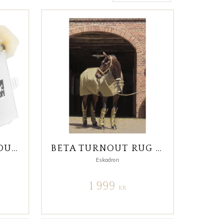
BELL BOOTS ALLROUND FÅRSKINN
BETA TURNOUT RUG 1680D 150G
Eskadron
1 999
KR