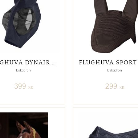
FLUGHUVA DYNAIR MESH PRO TUBE
Eskadron
Eskadron
399
299
KR
KR