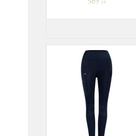
589
KR