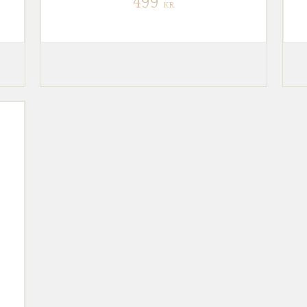
499
KR