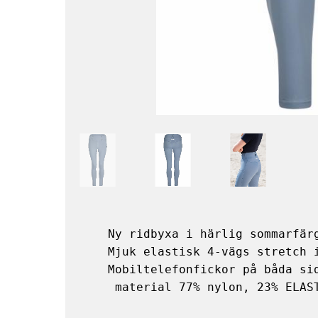
Ny ridbyxa i härlig sommarfärg
Mjuk elastisk 4-vägs stretch i
Mobiltelefonfickor på båda sid
 material 77% nylon, 23% ELAS