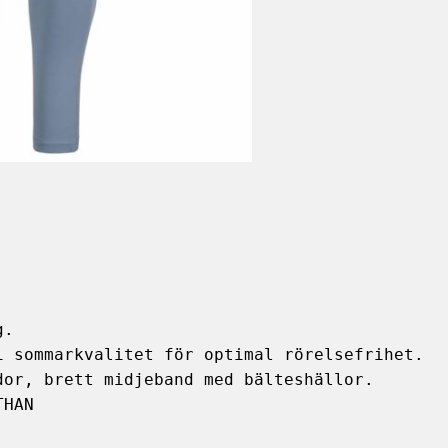
.

 sommarkvalitet för optimal rörelsefrihet.

or, brett midjeband med bälteshällor. 

THAN