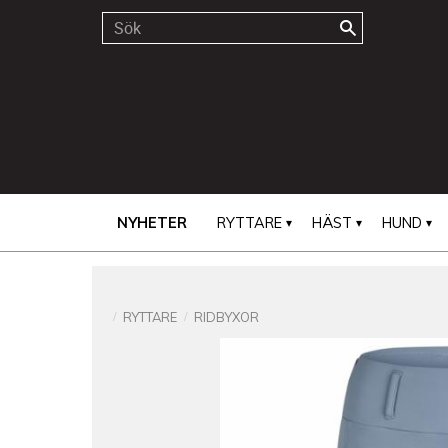
NYHETER
RYTTARE
HÄST
HUND
RYTTARE
RIDBYXOR