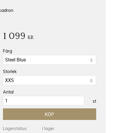
kadron
1 099
KR
Färg
Storlek
Antal
st
KÖP
Lagerstatus
I lager