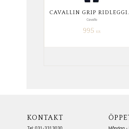
CAVALLIN GR
Cavallo
995
KR
KONTAKT
ÖPPE
Tel: 031-3313030
Måndag - 