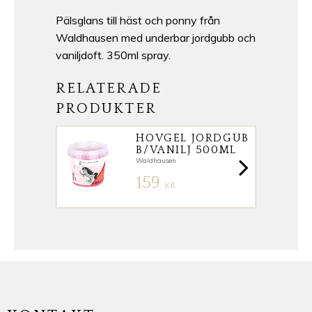
Pälsglans till häst och ponny från
Waldhausen med underbar jordgubb och
vaniljdoft. 350ml spray.
RELATERADE
PRODUKTER
HOVGEL JORDGUB
B/VANILJ 500ML
Waldhausen
159
KR