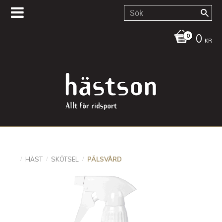
0
KR
HÄST
SKÖTSEL
PÄLSVÅRD