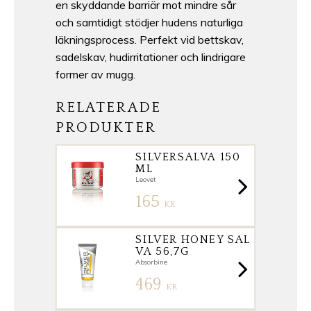
en skyddande barriär mot mindre sår
och samtidigt stödjer hudens naturliga
läkningsprocess. Perfekt vid bettskav,
sadelskav, hudirritationer och lindrigare
former av mugg.
RELATERADE
PRODUKTER
SILVERSALVA 150
ML
Leovet
165
KR
SILVER HONEY SAL
VA 56,7G
Absorbine
469
KR