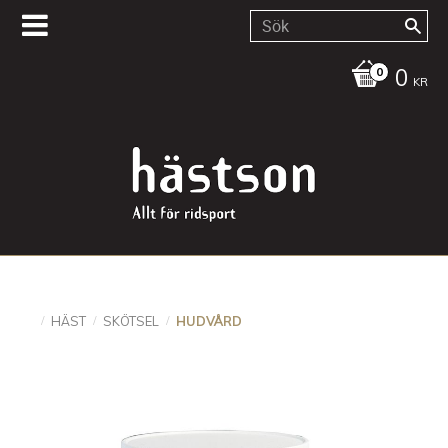
0
KR
HÄST
SKÖTSEL
HUDVÅRD