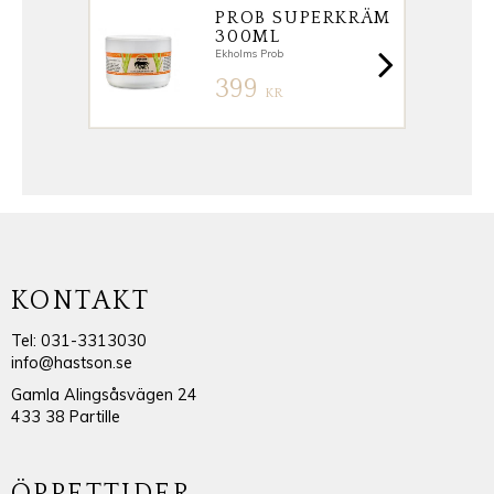
PROB SUPERKRÄM
300ML
Ekholms Prob
399
KR
KONTAKT
Tel: 031-3313030
info@hastson.se
Gamla Alingsåsvägen 24
433 38 Partille
ÖPPETTIDER