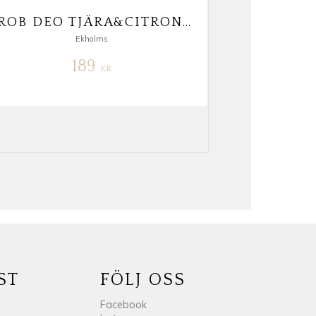
PROB DEO TJÄRA&CITRONGRÄS 750 ML
Ekholms
189
KR
ST
FÖLJ OSS
Facebook