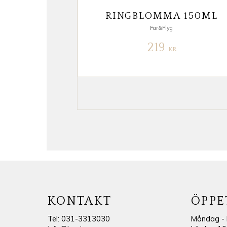
RINGBLOMMA 150ML
Far&Flyg
219
KR
KONTAKT
ÖPPE
Tel: 031-3313030
Måndag - 