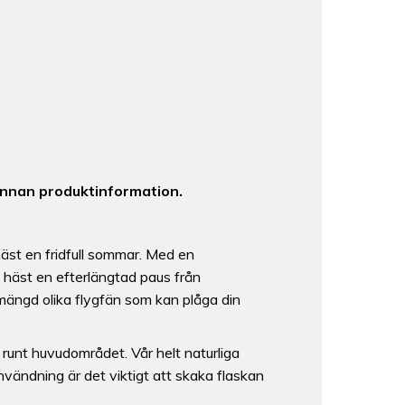
annan produktinformation.
 häst en fridfull sommar. Med en
n häst en efterlängtad paus från
mängd olika flygfän som kan plåga din
unt huvudområdet. Vår helt naturliga
nvändning är det viktigt att skaka flaskan