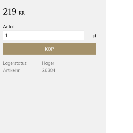
219
KR
Antal
st
KÖP
Lagerstatus
I lager
Artikelnr
26384