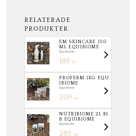
RELATERADE
PRODUKTER
EM SKINCARE 150
ML EQUIBIOME
Equibiome
189
KR
PROFERM 1KG EQU
IBIOME
Equibiome
209
KR
NUTRIBIOME 2L BI
B EQUIBIOME
Equibiome
289
KR