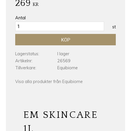
269
KR
Antal
st
KÖP
Lagerstatus
I lager
Artikelnr
26569
Tillverkare
Equibiome
Visa alla produkter från Equibiome
EM SKINCARE
1L