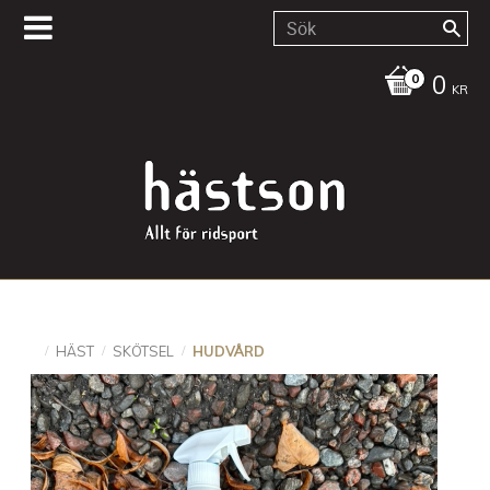
0
KR
HÄST
SKÖTSEL
HUDVÅRD