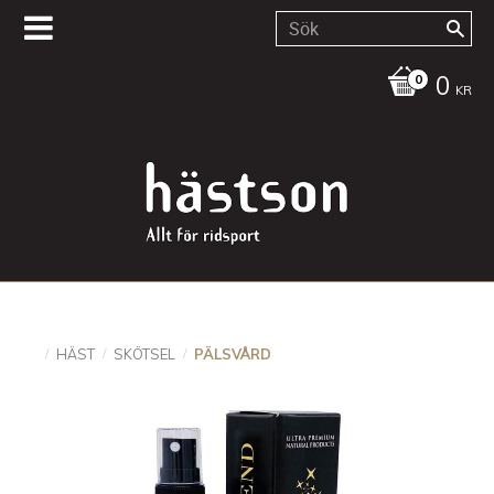
0
KR
HÄST
SKÖTSEL
PÄLSVÅRD