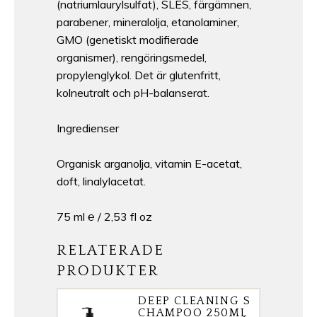
(natriumlaurylsulfat), SLES, färgämnen,
parabener, mineralolja, etanolaminer,
GMO (genetiskt modifierade
organismer), rengöringsmedel,
propylenglykol. Det är glutenfritt,
kolneutralt och pH-balanserat.
Ingredienser
Organisk arganolja, vitamin E-acetat,
doft, linalylacetat.
75 ml ℮ / 2,53 fl oz
RELATERADE
PRODUKTER
DEEP CLEANING S
CHAMPOO 250ML