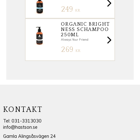
249
KR
ORGANIC BRIGHT
NESS SCHAMPOO
250ML
Always Your Friend
269
KR
KONTAKT
Tel: 031-3313030
info@hastson.se
Gamla Alingsåsvägen 24