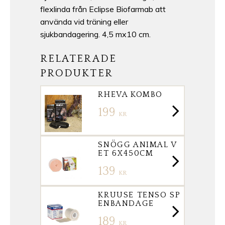
flexlinda från Eclipse Biofarmab att
använda vid träning eller
sjukbandagering. 4,5 mx10 cm.
RELATERADE
PRODUKTER
RHEVA KOMBO
199
KR
SNÖGG ANIMAL V
ET 6X450CM
139
KR
KRUUSE TENSO SP
ENBANDAGE
189
KR