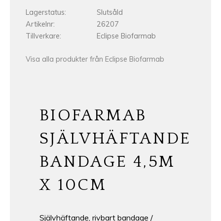
Lagerstatus
Slutsåld
Artikelnr
26207
Tillverkare
Eclipse Biofarmab
Visa alla produkter från Eclipse Biofarmab
BIOFARMAB
SJÄLVHÄFTANDE
BANDAGE 4,5M
X 10CM
Självhäftande, rivbart bandage /