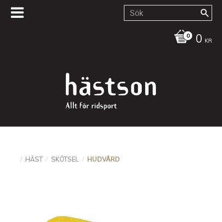
0
KR
HÄST
SKÖTSEL
HUDVÅRD