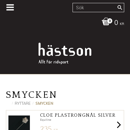
0
KR
SMYCKEN
RYTTARE
SMYCKEN
CLOE PLASTRONGNÅL SILVER
Equiline
235