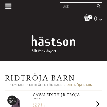
0
KR
RIDTRÖJA BARN
RYTTARE
RIDKLÄDER FÖR BARN
RIDTRÖJA BARN
CAVALEDITH JR TRÖJA
Cavallo
SPARA
30
%
559
KR