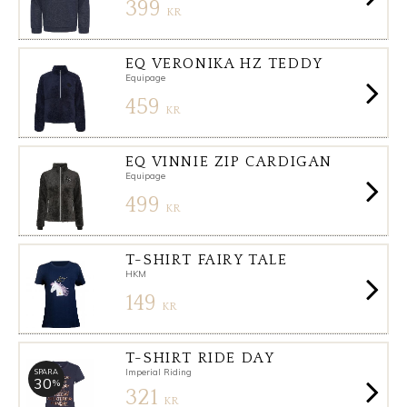
399
KR
EQ VERONIKA HZ TEDDY
Equipage
459
KR
EQ VINNIE ZIP CARDIGAN
Equipage
499
KR
T-SHIRT FAIRY TALE
HKM
149
KR
T-SHIRT RIDE DAY
Imperial Riding
SPARA
30
%
321
KR