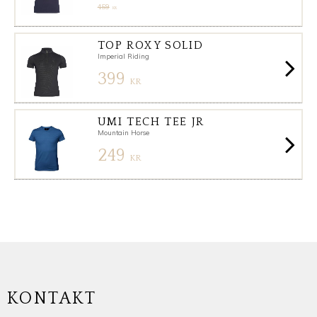
459
KR
TOP ROXY SOLID
Imperial Riding
399
KR
UMI TECH TEE JR
Mountain Horse
249
KR
KONTAKT