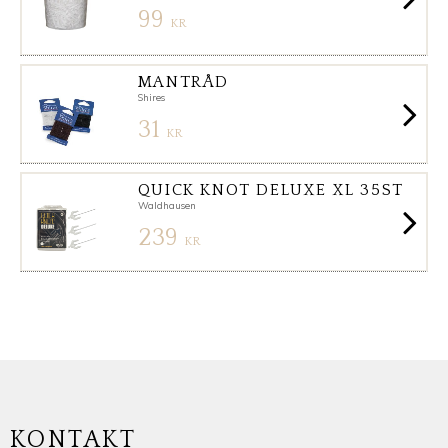
99
KR
MANTRÅD
Shires
31
KR
QUICK KNOT DELUXE XL 35ST
Waldhausen
239
KR
KONTAKT