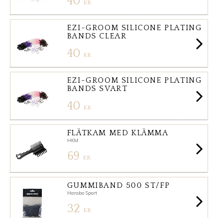
40
KR
EZI-GROOM SILICONE PLATING
BANDS CLEAR
40
KR
EZI-GROOM SILICONE PLATING
BANDS SVART
40
KR
FLÄTKAM MED KLÄMMA
HKM
69
KR
GUMMIBAND 500 ST/FP
Hansbo Sport
32
KR