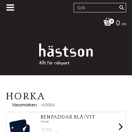
0
KR
HORKA
Varumärken
HORKA
BENPADDAR BLÅ/VIT
Horka
379