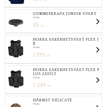
KR
GUMMISKRAPA JUNIOR SVART
Horka
45
KR
HORKA SÄKERHETSVÄST FLEX J
R
Horka
1 199
KR
HORKA SÄKERHETSVÄST FLEX P
LUS ADULT
Horka
1 249
KR
HÅRNÄT DELICATE
Horka