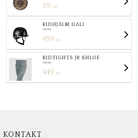
59
KR
RIDHJÄLM DALI
Horka
499
KR
RIDTIGHTS JR KHLOE
Horka
449
KR
KONTAKT