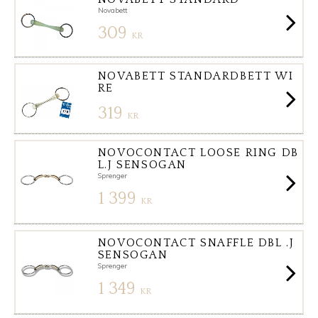
Novabett
309
KR
NOVABETT STANDARDBETT WI
RE
319
KR
NOVOCONTACT LOOSE RING DB
L.J SENSOGAN
Sprenger
1 399
KR
NOVOCONTACT SNAFFLE DBL .J
SENSOGAN
Sprenger
1 349
KR