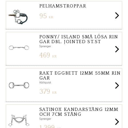
PELHAMSTROPPAR
95
KR
PONNY/ ISLAND SMÅ LÖSA RIN
GAR DBL. JOINTED ST.ST
Sprenger
469
KR
RAKT EGGBETT 12MM 55MM RIN
GAR
Källquist
379
KR
SATINOX KANDARSTÅNG 12MM
OCH 7CM STÅNG
Sprenger