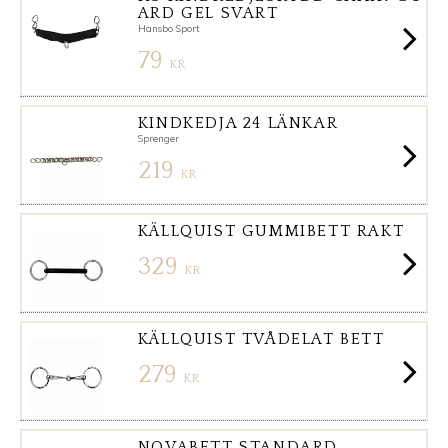
ARD GEL SVART
Hansbo Sport
79
KR
KINDKEDJA 24 LÄNKAR
Sprenger
219
KR
KÄLLQUIST GUMMIBETT RAKT
329
KR
KÄLLQUIST TVÅDELAT BETT
279
KR
NOVABETT STANDARD