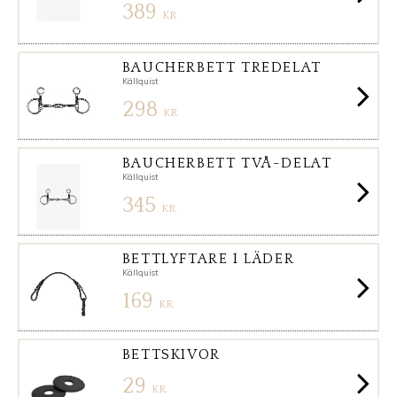
389
KR
BAUCHERBETT TREDELAT
Källquist
298
KR
BAUCHERBETT TVÅ-DELAT
Källquist
345
KR
BETTLYFTARE I LÄDER
Källquist
169
KR
BETTSKIVOR
29
KR