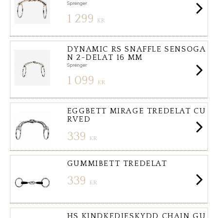
Sprenger
1 299
KR
DYNAMIC RS SNAFFLE SENSOGA
N 2-DELAT 16 MM
Sprenger
1 099
KR
EGGBETT MIRAGE TREDELAT CU
RVED
339
KR
GUMMIBETT TREDELAT
339
KR
HS KINDKEDJESKYDD CHAIN GU