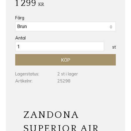
1 299
KR
Färg
Antal
st
KÖP
Lagerstatus
2 st i lager
Artikelnr
25298
ZANDONA
SUPERIOR AIR