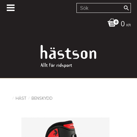
0
KR
HÄST
BENSKYDD