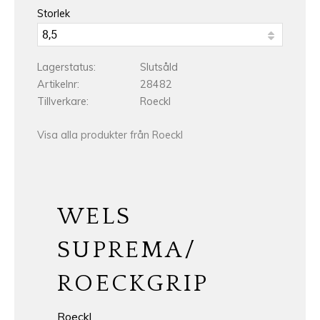
Storlek
Lagerstatus
Slutsåld
Artikelnr
28482
Tillverkare
Roeckl
Visa alla produkter från Roeckl
WELS
SUPREMA/
ROECKGRIP
Roeckl