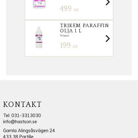
499
KR
TRIKEM PARAFFIN
OLJA 1 L
Trikem
199
KR
KONTAKT
Tel: 031-3313030
info@hastson.se
Gamla Alingsåsvägen 24
433 38 Partille