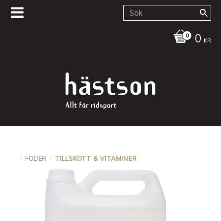
0
KR
FODER
TILLSKOTT & VITAMINER