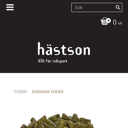
0
KR
FODER
SVENSKA FODER