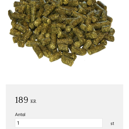
189
KR
Antal
st