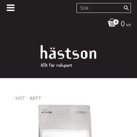
0
KR
KATT
KATT