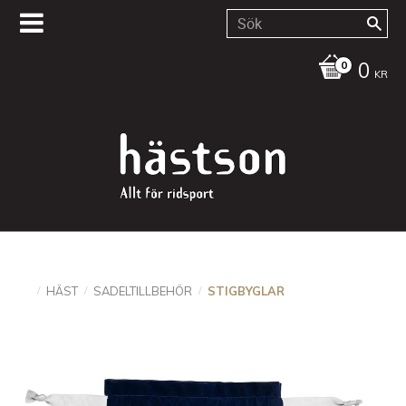
0
KR
HÄST
SADELTILLBEHÖR
STIGBYGLAR