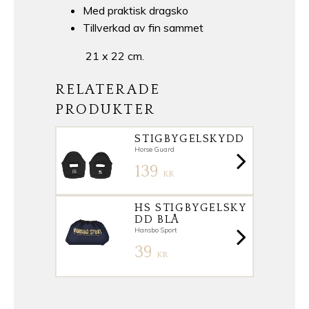
Med praktisk dragsko
Tillverkad av fin sammet
21 x 22 cm.
RELATERADE
PRODUKTER
STIGBYGELSKYDD
Horse Guard
139
KR
HS STIGBYGELSKY
DD BLÅ
Hansbo Sport
39
KR