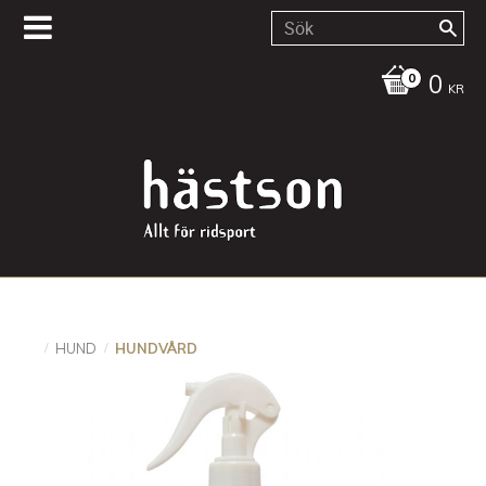
0
KR
HUND
HUNDVÅRD