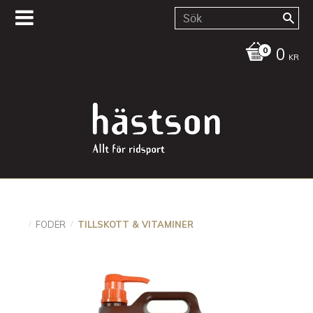
0
KR
FODER
TILLSKOTT & VITAMINER