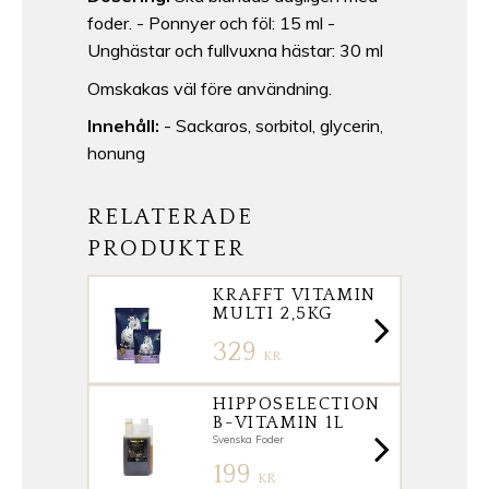
foder. - Ponnyer och föl: 15 ml -
Unghästar och fullvuxna hästar: 30 ml
Omskakas väl före användning.
Innehåll:
- Sackaros, sorbitol, glycerin,
honung
RELATERADE
PRODUKTER
KRAFFT VITAMIN
MULTI 2,5KG
329
KR
HIPPOSELECTION
B-VITAMIN 1L
Svenska Foder
199
KR