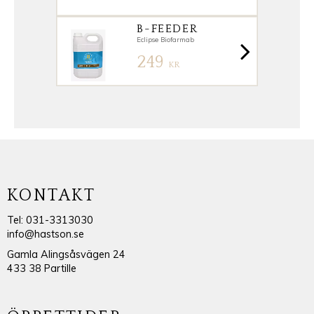
B-FEEDER
Eclipse Biofarmab
249
KR
KONTAKT
Tel: 031-3313030
info@hastson.se
Gamla Alingsåsvägen 24
433 38 Partille