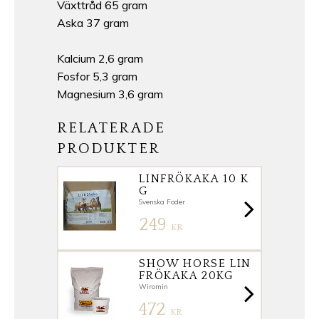
Växttråd 65 gram
Aska 37 gram
Kalcium 2,6 gram
Fosfor 5,3 gram
Magnesium 3,6 gram
RELATERADE
PRODUKTER
LINFRÖKAKA 10 K
G
Svenska Foder
249
KR
SHOW HORSE LIN
FRÖKAKA 20KG
Wiromin
472
KR