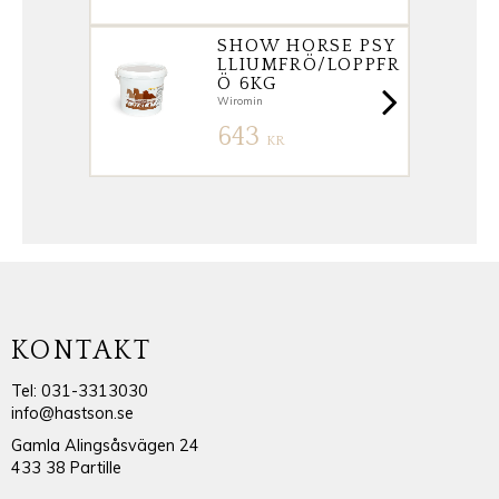
SHOW HORSE PSY
LLIUMFRÖ/LOPPFR
Ö 6KG
Wiromin
643
KR
KONTAKT
Tel: 031-3313030
info@hastson.se
Gamla Alingsåsvägen 24
433 38 Partille