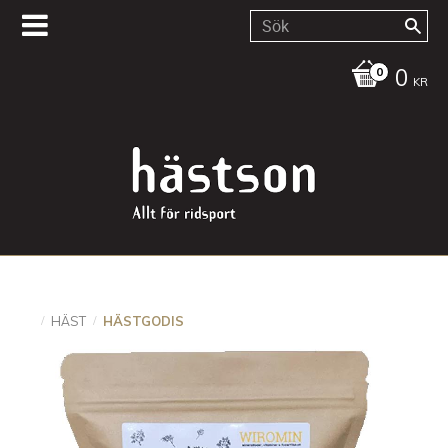
0
KR
HÄST
HÄSTGODIS