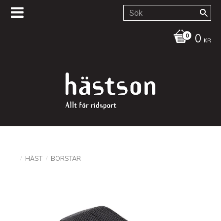
0
KR
HÄST
BORSTAR