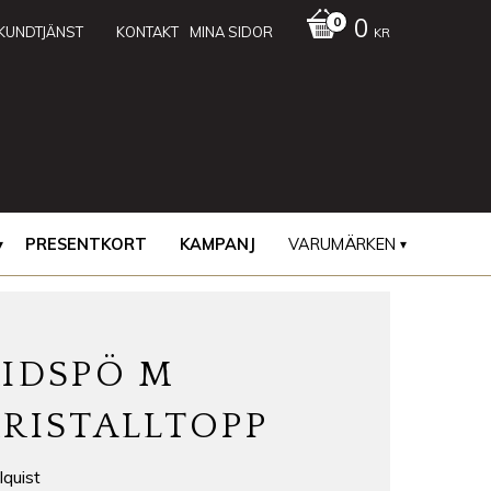
0
KUNDTJÄNST
KONTAKT
MINA SIDOR
KR
PRESENTKORT
KAMPANJ
VARUMÄRKEN
RIDSPÖ M
KRISTALLTOPP
lquist