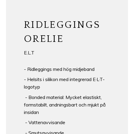
RIDLEGGINGS
ORELIE
E.L.T
- Ridleggings med hög midjeband
- Helsits i silikon med integrerad E·L·T-
logotyp
- Bonded material: Mycket elastiskt,
formstabilt, andningsbart och mjukt på
insidan
- Vattenavvisande
- Smutsavvisande