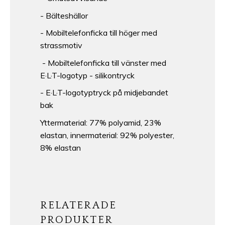
- Bälteshällor
- Mobiltelefonficka till höger med
strassmotiv
- Mobiltelefonficka till vänster med
E·L·T-logotyp - silikontryck
- E·L·T-logotyptryck på midjebandet
bak
Yttermaterial: 77% polyamid, 23%
elastan, innermaterial: 92% polyester,
8% elastan
RELATERADE
PRODUKTER