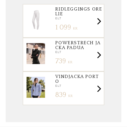
RIDLEGGINGS ORE
LIE
E.L.T
1 099
KR
POWERSTRECH JA
CKA PADUA
E.L.T
739
KR
VINDJACKA PORT
O
E.L.T
839
KR