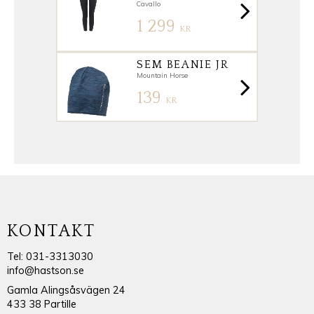
Cavallo
1 299
KR
SEM BEANIE JR
Mountain Horse
139
KR
KONTAKT
Tel: 031-3313030
info@hastson.se
Gamla Alingsåsvägen 24
433 38 Partille