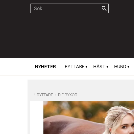
NYHETER
RYTTARE
HÄST
HUND
RYTTARE
RIDBYXOR