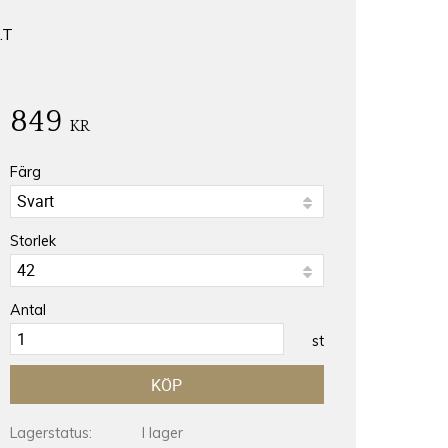
.T
849
KR
Färg
Storlek
Antal
st
KÖP
Lagerstatus
I lager