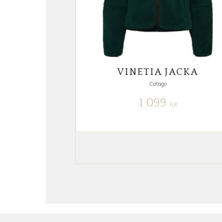
VINETIA JACKA
Catago
1 099
KR