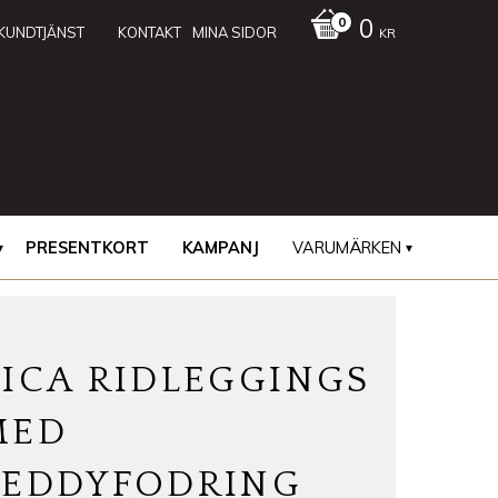
0
KUNDTJÄNST
KONTAKT
MINA SIDOR
KR
PRESENTKORT
KAMPANJ
VARUMÄRKEN
RICA RIDLEGGINGS
MED
TEDDYFODRING