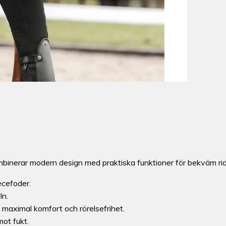
binerar modern design med praktiska funktioner för bekväm ridn
cefoder.
ln.
 maximal komfort och rörelsefrihet.
ot fukt.