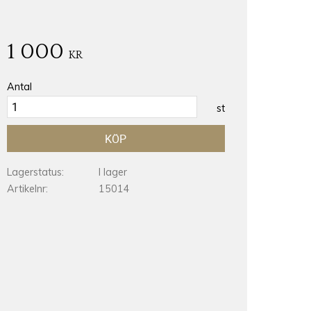
1 000
KR
Antal
st
KÖP
Lagerstatus
I lager
Artikelnr
15014