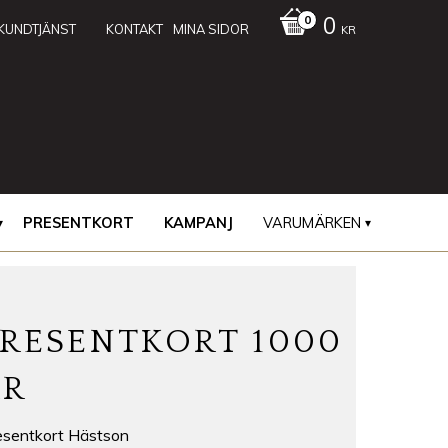
0
KUNDTJÄNST
KONTAKT
MINA SIDOR
KR
PRESENTKORT
KAMPANJ
VARUMÄRKEN
PRESENTKORT 1000
KR
esentkort Hästson