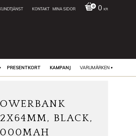
0
KUNDTJÄNST
KONTAKT
MINA SIDOR
KR
PRESENTKORT
KAMPANJ
VARUMÄRKEN
POWERBANK
2X64MM, BLACK,
5000MAH