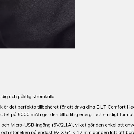
 och pålitlig strömkälla
r det perfekta tillbehöret för att driva dina E·L·T Comfort He
tet på 5000 mAh ger den tillförlitlig energi i ett smidigt format
ch Micro-USB-ingång (5V/2.1A), vilket gör den enkel att anv
 och storleken på endast 92 × 64 × 12 mm gör den lätt att bära i