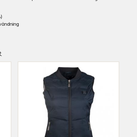
A)
nvändning
R