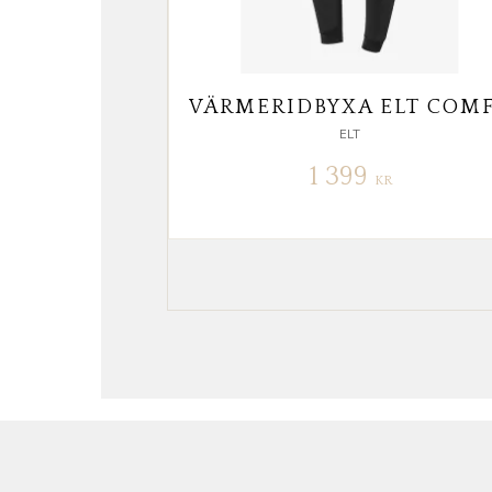
ELT
1 399
KR