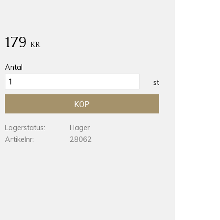
179
KR
Antal
st
KÖP
Lagerstatus
I lager
Artikelnr
28062