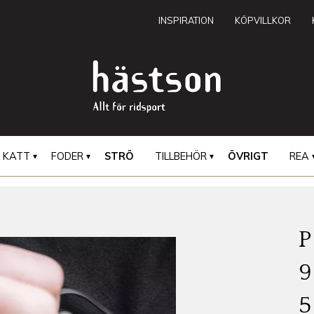
INSPIRATION
KÖPVILLKOR
KATT
FODER
STRÖ
TILLBEHÖR
ÖVRIGT
REA
9