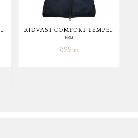
VÄRMERIDBYXA ELT COMFORT HEAT
RIDVÄST COMFORT TEMPERATURE
HKM
899
KR