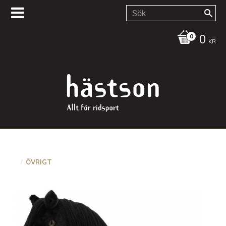
0
KR
ÖVRIGT