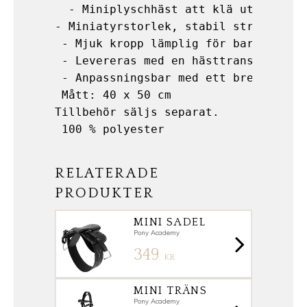
  - Miniplyschhäst att klä ut, finns 
- Miniatyrstorlek, stabil struktur, s
 - Mjuk kropp lämplig för barn från 3
 - Levereras med en hästtransport som
 - Anpassningsbar med ett brett utbud
 Mått: 40 x 50 cm  

Tillbehör säljs separat.  

 100 % polyester
RELATERADE
PRODUKTER
MINI SADEL
Pony Academy
349
KR
MINI TRÄNS
Pony Academy