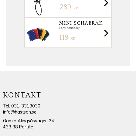
289
KR
MINI SCHABRAK
Pony Academy
119
KR
KONTAKT
Tel: 031-3313030
info@hastson.se
Gamla Alingsåsvägen 24
433 38 Partille