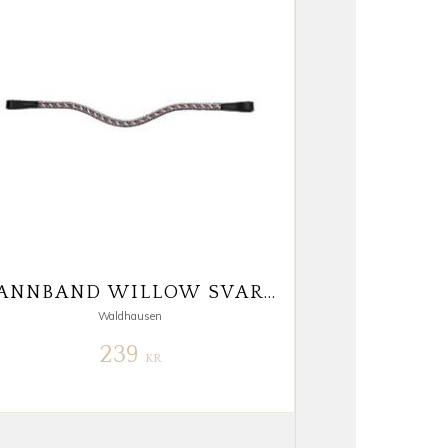
PANNBAND WILLOW SVART LÄDER RÖD STEN FULL
Waldhausen
239
KR