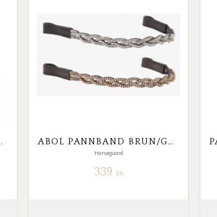
MOONROCK FULL
ABOL PANNBAND BRUN/GULD FULL
Horseguard
339
KR