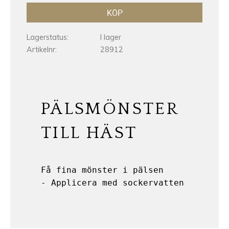
KÖP
Lagerstatus
I lager
Artikelnr
28912
PÄLSMÖNSTER
TILL HÄST
Få fina mönster i pälsen

- Applicera med sockervatten mot fib