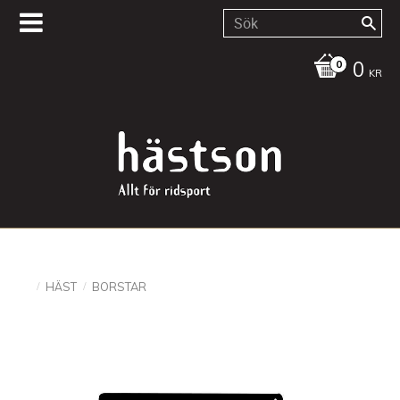
0
KR
HÄST
BORSTAR