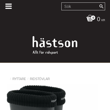
0
KR
RYTTARE
RIDSTÖVLAR