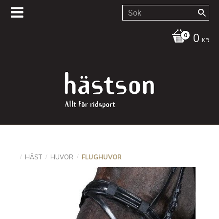
0
KR
HÄST
HUVOR
FLUGHUVOR