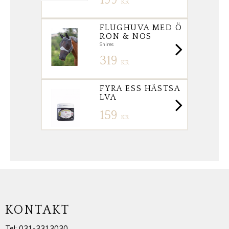
199
KR
FLUGHUVA MED Ö
RON & NOS
Shires
319
KR
FYRA ESS HÄSTSA
LVA
159
KR
KONTAKT
Tel: 031-3313030