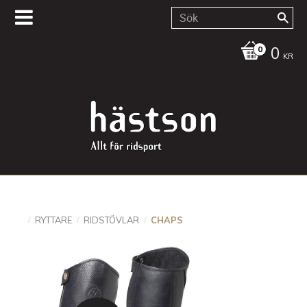
0
KR
RYTTARE
RIDSTÖVLAR
CHAPS