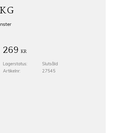
2KG
nster
269
KR
Lagerstatus
Slutsåld
Artikelnr
27545