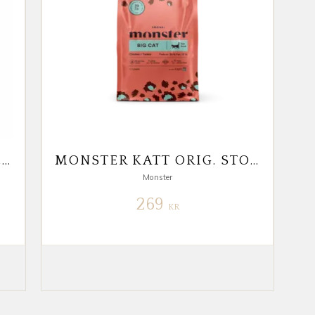
MONSTER KATT ORIG. KYCKLING/KALKON 2KG
MONSTER KATT ORIG. STOR KATT KYCKLING/KALKON 2KG
Monster
269
KR