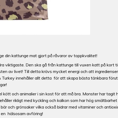
 ge din kattunge mat gjort på råvaror av toppkvalitet!
ra viktigaste. Den ska gå från kattunge till vuxen katt på kort t
sten av livet! Till detta krävs mycket energi och att ingredien
Turkey innehåller allt detta för att skapa bästa tänkbara föru
gar!
kött och animalier i sin kost för att må bra. Monster har tagit h
nnehåller rikligt med kyckling och kalkon som har hög smältbarhet
ukt, bär och grönsaker vilka också bidrar med vitaminer och antioxi
ll en hälsosam avföring!