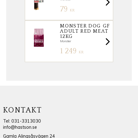
79
KR
MONSTER DOG GF
ADULT RED MEAT
12KG
Monster
1 249
KR
KONTAKT
Tel: 031-3313030
info@hastson.se
Gamla Alingsåsvägen 24