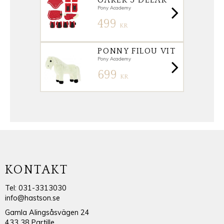
OARER 5 DELAR
Pony Academy
499
KR
PONNY FILOU VIT
Pony Academy
699
KR
KONTAKT
Tel: 031-3313030
info@hastson.se
Gamla Alingsåsvägen 24
433 38 Partille