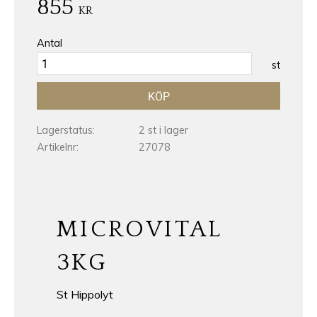
855
KR
Antal
st
KÖP
Lagerstatus
2 st i lager
Artikelnr
27078
MICROVITAL
3KG
St Hippolyt