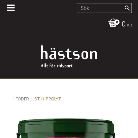
0
KR
FODER
ST HIPPOLYT