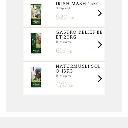
IRISH MASH 15KG
St Hippolyt
520
KR
GASTRO RELIEF BE
ET 20KG
St. Hippolyt
615
KR
NATURMUSLI SOL
O 15KG
St. Hippolyt
470
KR