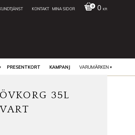
0
KUNDTJÄNST
KONTAKT
MINA SIDOR
KR
PRESENTKORT
KAMPANJ
VARUMÄRKEN
LÖVKORG 35L
SVART