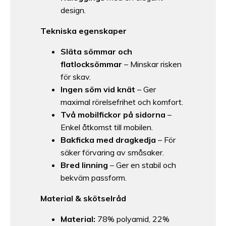
design.
Tekniska egenskaper
Släta sömmar och
flatlocksömmar
– Minskar risken
för skav.
Ingen söm vid knät
– Ger
maximal rörelsefrihet och komfort.
Två mobilfickor på sidorna
–
Enkel åtkomst till mobilen.
Bakficka med dragkedja
– För
säker förvaring av småsaker.
Bred linning
– Ger en stabil och
bekväm passform.
Material & skötselråd
Material:
78% polyamid, 22%