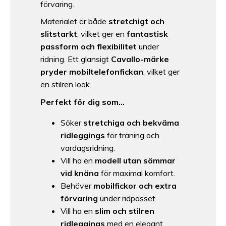
förvaring.
Materialet är både
stretchigt och
slitstarkt
, vilket ger en
fantastisk
passform och flexibilitet
under
ridning. Ett glansigt
Cavallo-märke
pryder mobiltelefonfickan
, vilket ger
en stilren look.
Perfekt för dig som…
Söker
stretchiga och bekväma
ridleggings
för träning och
vardagsridning.
Vill ha en
modell utan sömmar
vid knäna
för maximal komfort.
Behöver
mobilfickor och extra
förvaring
under ridpasset.
Vill ha en
slim och stilren
ridleggings
med en elegant