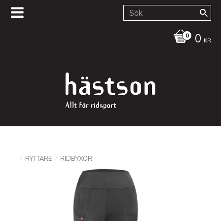
0
KR
RYTTARE
RIDBYXOR