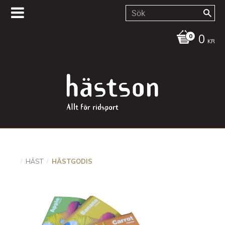
0
KR
HÄST
HÄSTGODIS